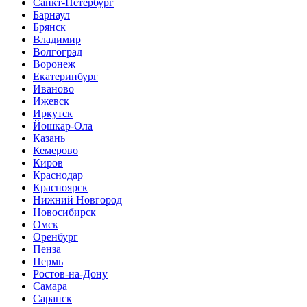
Санкт-Петербург
Барнаул
Брянск
Владимир
Волгоград
Воронеж
Екатеринбург
Иваново
Ижевск
Иркутск
Йошкар-Ола
Казань
Кемерово
Киров
Краснодар
Красноярск
Нижний Новгород
Новосибирск
Омск
Оренбург
Пенза
Пермь
Ростов-на-Дону
Самара
Саранск